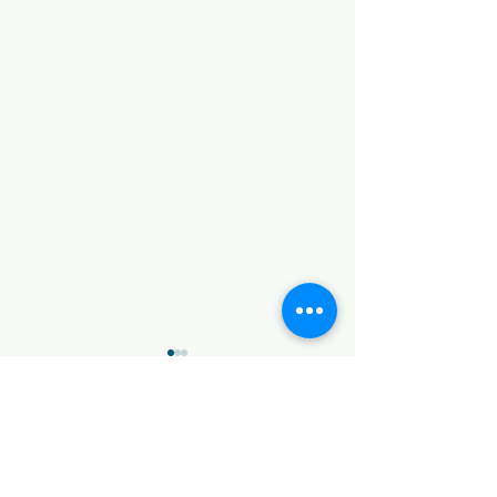
Manuais Escolares e
Cadernos de Atividades
2026/2027
Informa-se que no acesso ao
Comentários
site da plataforma MEGA
(https://manuaisescolares.pt/)