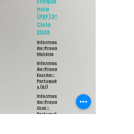
Frequê
ncia
(PEF) 3º
Ciclo
2026
Informaç
ão-Prova
História
Informaç
ão-Prova
Escrita -
Portuguê
s (81)
Informaç
ão-Prova
Oral -
Portuguê
s (81)
Informaç