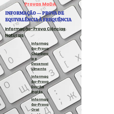
Provas MoDA
INFORMAÇÃO — PROVA DE
EQUIVALÊNCIA À FREQUÊNCIA
Informação-Prova Ciências
Naturais
Informaç
ão-Prova
Cidadani
a e
Desenvol
vimento
Informaç
ão-Prova
Escrita
Inglês
Informaç
ão-Prova
Oral