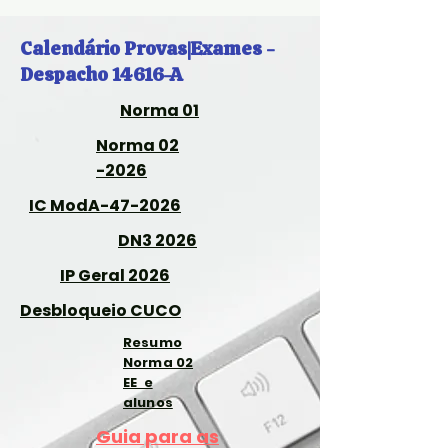
Calendário Provas|Exames -
Despacho 14616-A
Norma 01
Norma 02
-2026
IC ModA-47-2026
DN3 2026
IP Geral 2026
Desbloqueio CUCO
Resumo
Norma 02
EE e
alunos
Guia para as