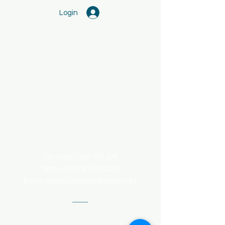
Login
Contacte-nos
Tel: (+351)
262 757 270
Telm: (+351)
937 430 216
Email:
atouguiabaleia@atb23.net
Endereço