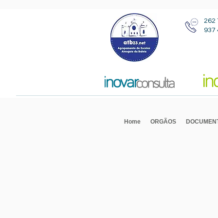
262 
937 
Home
ORGÃOS
DOCUMEN