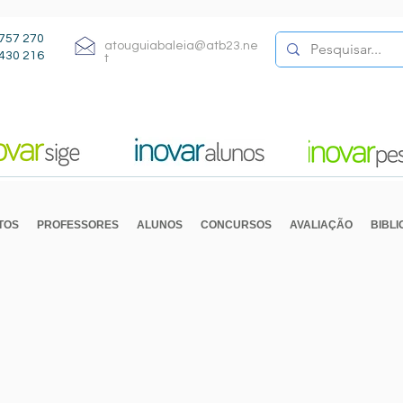
757 270
atouguiabaleia@atb23.ne
430 216
t
TOS
PROFESSORES
ALUNOS
CONCURSOS
AVALIAÇÃO
BIBL