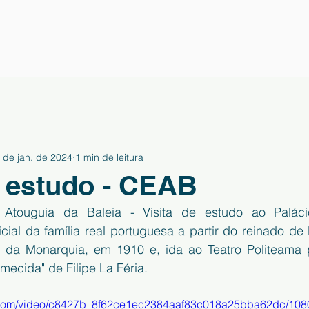
 de jan. de 2024
1 min de leitura
e estudo - CEAB
 Atouguia da Baleia - Visita de estudo ao Paláci
icial da família real portuguesa a partir do reinado de 
l da Monarquia, em 1910 e, ida ao Teatro Politeama pa
mecida" de Filipe La Féria.
ic.com/video/c8427b_8f62ce1ec2384aaf83c018a25bba62dc/108