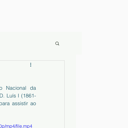
o Nacional da 
D. Luís I (1861-
ra assistir ao 
0p/mp4/file.mp4