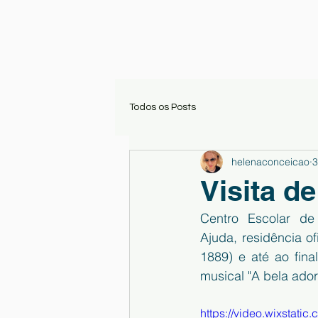
Todos os Posts
helenaconceicao
3
Visita d
Centro Escolar de
Ajuda, residência of
1889) e até ao fina
musical "A bela ador
https://video.wixstat