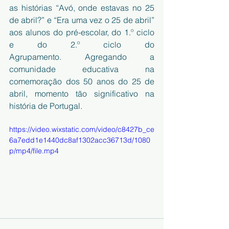
as histórias “Avó, onde estavas no 25 
de abril?” e “Era uma vez o 25 de abril” 
aos alunos do pré-escolar, do 1.º ciclo 
e do 2.º ciclo do 
Agrupamento. Agregando a 
comunidade educativa na 
comemoração dos 50 anos do 25 de 
abril, momento tão significativo na 
história de Portugal. 
https://video.wixstatic.com/video/c8427b_ce
6a7edd1e1440dc8af1302acc36713d/1080
p/mp4/file.mp4