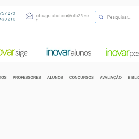
757 270
atouguiabaleia@atb23.ne
430 216
t
TOS
PROFESSORES
ALUNOS
CONCURSOS
AVALIAÇÃO
BIBL