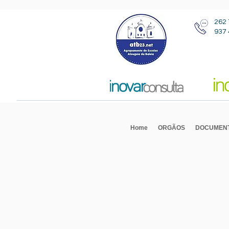
262 
937 
Home
ORGÃOS
DOCUMEN