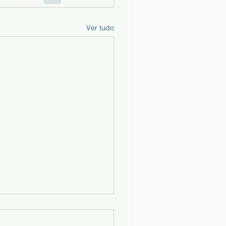
Ver tudo
ais Escolares e
rnos de Atividades