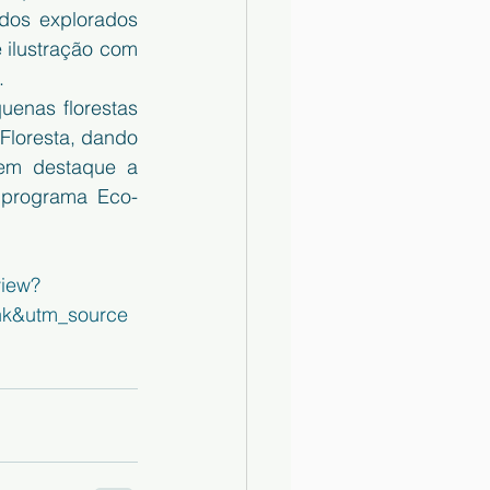
dos explorados 
 ilustração com 
.
enas florestas 
Floresta, dando 
em destaque a 
o programa Eco-
iew?
nk&utm_source