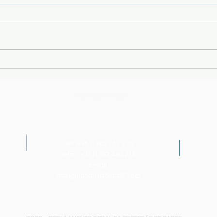
2026
Infor
da p
(http
estão
emiss
Comunicado - Pautas das
manua
Provas Finais do 9ºano - 1ª
letiv
Fase
Contacte-nos
Tel: (+351)
262 757 270
Telm: (+351) 937 430 216
Email:
atouguiabaleia@atb23.net