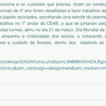
orciona e os cuidados que precisa, foram os conteú
turmas de 4º ano foram desafiadas a fazer trabalhos de
e papéis reciclados, escolhendo uma estrofe do poema
abalhos no 1º andar do CEAB, a que se juntaram pequ
stas turmas, abriu no dia 21 de março, Dia Mundial da 
 empenho e criatividade dos alunos, e colocando 
esa e cuidado da floresta, dentro dos  objetivos d
.com/design/DAGAKIJnxLs/rqXpymLAM8tBnkDnfZ4LBg/v
IJnxLs&utm_campaign=designshare&utm_medium=li