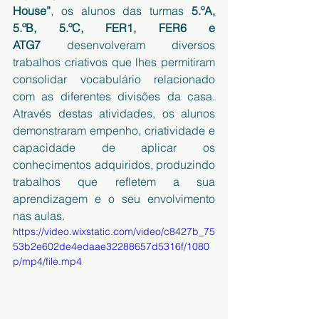
House”
, os alunos das turmas 
5.ºA, 
5.ºB, 5.ºC, FER1, FER6 e 
ATG7
 desenvolveram diversos 
trabalhos criativos que lhes permitiram 
consolidar vocabulário relacionado 
com as diferentes divisões da casa. 
Através destas atividades, os alunos 
demonstraram empenho, criatividade e 
capacidade de aplicar os 
conhecimentos adquiridos, produzindo 
trabalhos que refletem a sua 
aprendizagem e o seu envolvimento 
nas aulas.
https://video.wixstatic.com/video/c8427b_75
53b2e602de4edaae32288657d5316f/1080
p/mp4/file.mp4