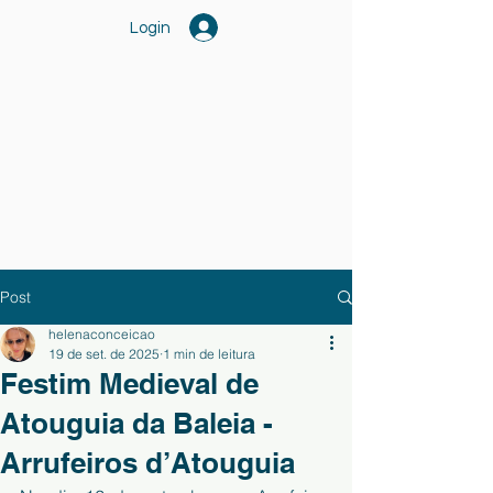
Login
Post
helenaconceicao
19 de set. de 2025
1 min de leitura
Festim Medieval de
Atouguia da Baleia -
Arrufeiros d’Atouguia