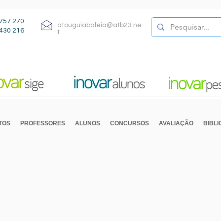
757 270
atouguiabaleia@atb23.ne
430 216
t
TOS
PROFESSORES
ALUNOS
CONCURSOS
AVALIAÇÃO
BIBL