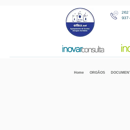
262 
937 
Home
ORGÃOS
DOCUMEN