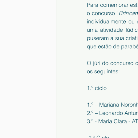
Para comemorar esta
o concurso “
Brinca
individualmente ou
uma atividade lúdic
puseram a sua criat
que estão de parab
O júri do concurso 
os seguintes:
1.º ciclo
1.º – Mariana Noron
2.º – Leonardo Antu
3.º - Maria Clara - 
 2.º Ciclo