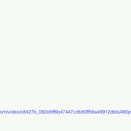
ic.com/video/c8427b_092e5ff6b47447cdb83ff56a49912dbb/480p