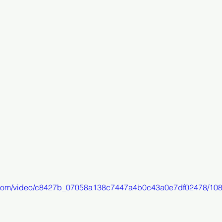
tic.com/video/c8427b_07058a138c7447a4b0c43a0e7df02478/108