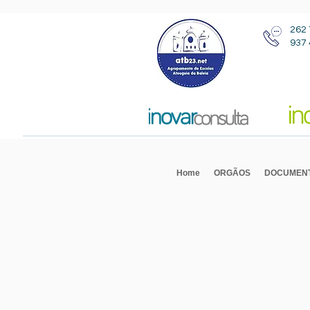
262 
937 
Home
ORGÃOS
DOCUMEN