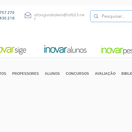
757 270
atouguiabaleia@atb23.ne
430 216
t
TOS
PROFESSORES
ALUNOS
CONCURSOS
AVALIAÇÃO
BIBL