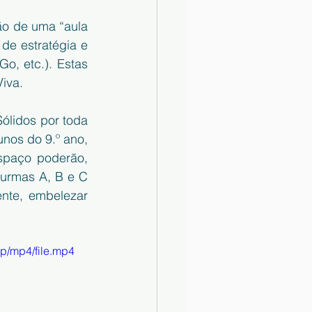
o de uma “aula 
e estratégia e 
o, etc.). Estas 
iva.
lidos por toda 
unos do 9.º ano, 
spaço poderão, 
urmas A, B e C 
nte, embelezar 
p/mp4/file.mp4