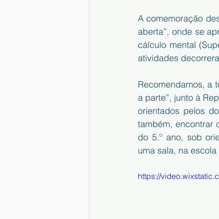
A comemoração dest
aberta”, onde se ap
cálculo mental (Supe
atividades decorrer
Recomendamos, a tod
a parte”, junto à Rep
orientados pelos d
também, encontrar o
do 5.º ano, sob ori
uma sala, na escol
https://video.wixsta