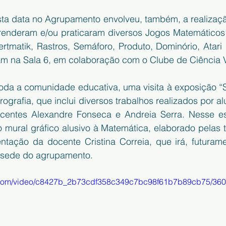
a data no Agrupamento envolveu, também, a realizaçã
renderam e/ou praticaram diversos Jogos Matemáticos d
rtmatik, Rastros, Semáforo, Produto, Dominório, Atari G
am na Sala 6, em colaboração com o Clube de Ciência V
a a comunidade educativa, uma visita à exposição “Só
rografia, que inclui diversos trabalhos realizados por al
ocentes Alexandre Fonseca e Andreia Serra. Nesse e
 mural gráfico alusivo à Matemática, elaborado pelas t
entação da docente Cristina Correia, que irá, futurame
a sede do agrupamento.
tic.com/video/c8427b_2b73cdf358c349c7bc98f61b7b89cb75/360