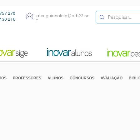
757 270
atouguiabaleia@atb23.ne
430 216
t
TOS
PROFESSORES
ALUNOS
CONCURSOS
AVALIAÇÃO
BIBL