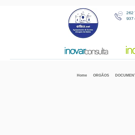
262 
937 
Home
ORGÃOS
DOCUMEN