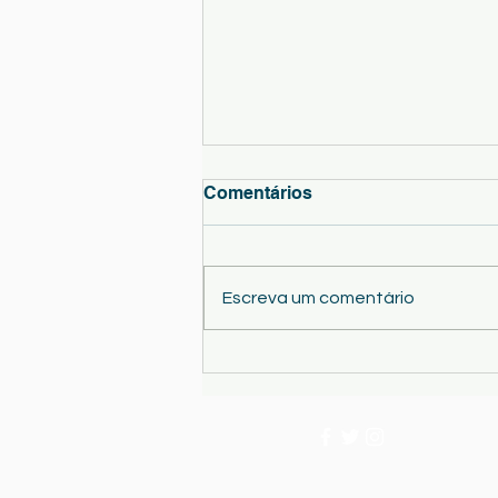
Comentários
Escreva um comentário
Comunicado - Pautas das
Provas Finais do 9ºano - 1ª
Fase