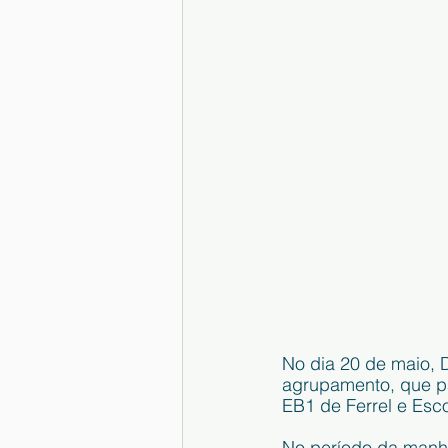
No dia 20 de maio, 
agrupamento, que pa
EB1 de Ferrel e Esco
No período da manhã