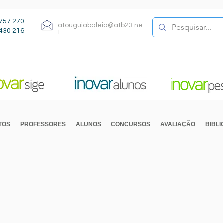
757 270
atouguiabaleia@atb23.ne
430 216
t
TOS
PROFESSORES
ALUNOS
CONCURSOS
AVALIAÇÃO
BIBL