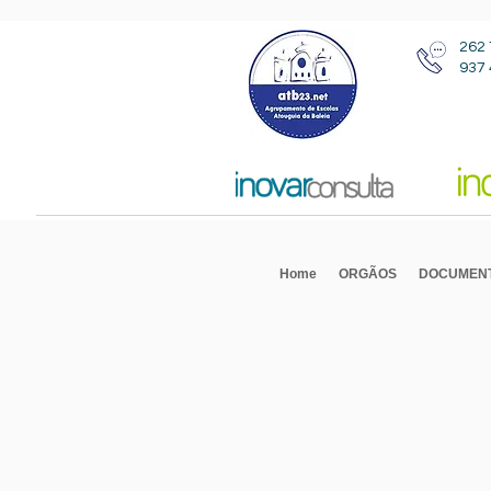
262 
937 
Home
ORGÃOS
DOCUMEN