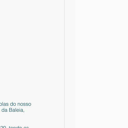
olas do nosso 
da Baleia, 
20, tendo as 