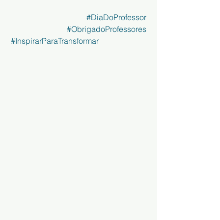
#DiaDoProfessor
#ObrigadoProfessores
#InspirarParaTransformar