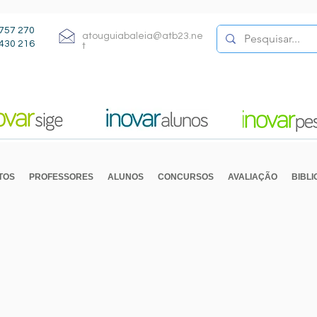
757 270
atouguiabaleia@atb23.ne
430 216
t
TOS
PROFESSORES
ALUNOS
CONCURSOS
AVALIAÇÃO
BIBL