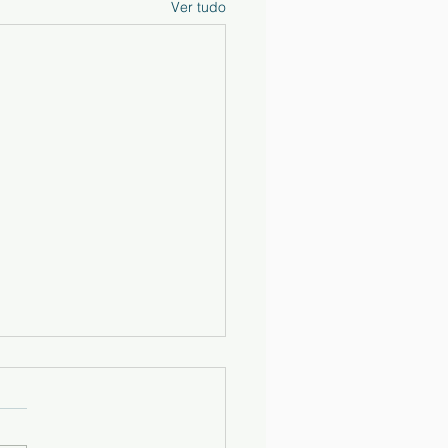
Ver tudo
ais Escolares e
rnos de Atividades
/2027
ma-se que no acesso ao site