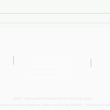
da p
(http
estão
emiss
Comunicado - Pautas das
manua
Provas Finais do 9ºano - 1ª
letiv
Fase
Contacte-nos
Tel: (+351)
262 757 270
Telm: (+351) 937 430 216
Email:
atouguiabaleia@atb23.net
RGPD – REGULAMENTO GERAL DA PROTEÇÃO DE DADOS
ção de Serviços da Região de Lisboa e Vale do Tejo (DSRLVT) – Direção-Geral dos