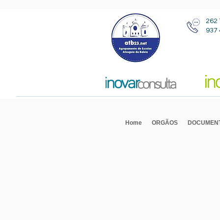
262 
937 
Home
ORGÃOS
DOCUMEN