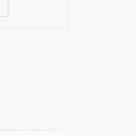
lataforma MEGA
s://manuaisescolares.pt/)
 disponível as datas de
ão dos vales relativos aos
is escolares para o ano
o 2026/2027, referente
Endereço
R. Victor Baltazar, 2525-079
Atouguia da Baleia
 Estabelecimentos Escolares (DGEstE)