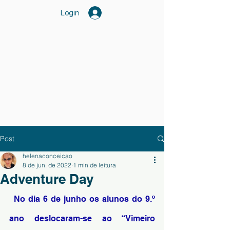
Login
Post
helenaconceicao
8 de jun. de 2022
1 min de leitura
Adventure Day
No dia 6 de junho os alunos do 9.º 
ano deslocaram-se ao “Vimeiro 