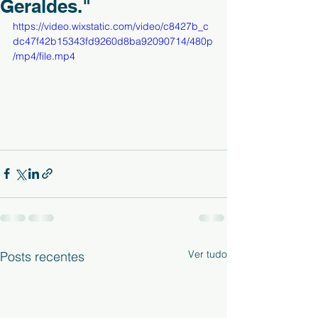
Geraldes."
https://video.wixstatic.com/video/c8427b_c
dc47f42b15343fd9260d8ba92090714/480p
/mp4/file.mp4
Ver tudo
Posts recentes