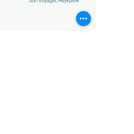
	Sun Voyager, Reykjavik
	Tjörnin, Reykjavik	       
Ver tudo
Posts recentes