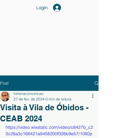
Login
Post
helenaconceicao
27 de fev. de 2024
0 min de leitura
Visita à Vila de Óbidos -
CEAB 2024
https://video.wixstatic.com/video/c8427b_c2
3c28a3c168421a9458200f026b9e57/1080p