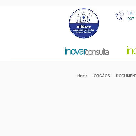
262 
937 
Home
ORGÃOS
DOCUMEN