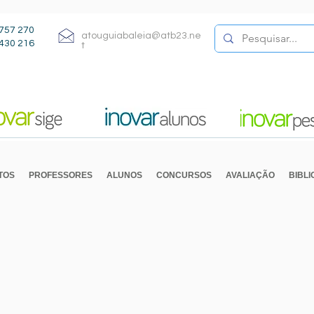
757 270
atouguiabaleia@atb23.ne
430 216
t
TOS
PROFESSORES
ALUNOS
CONCURSOS
AVALIAÇÃO
BIBL