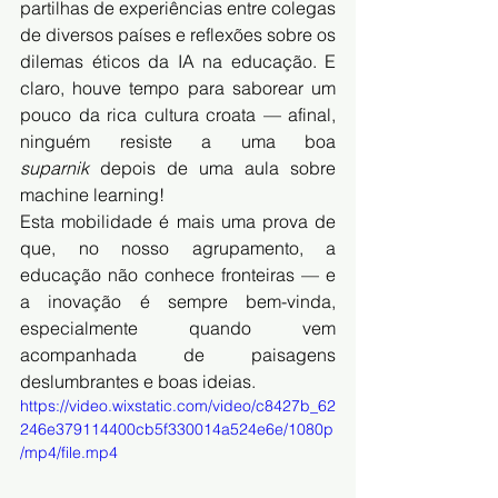
partilhas de experiências entre colegas 
de diversos países e reflexões sobre os 
dilemas éticos da IA na educação. E 
claro, houve tempo para saborear um 
pouco da rica cultura croata — afinal, 
ninguém resiste a uma boa 
suparnik
 depois de uma aula sobre 
machine learning!
Esta mobilidade é mais uma prova de 
que, no nosso agrupamento, a 
educação não conhece fronteiras — e 
a inovação é sempre bem-vinda, 
especialmente quando vem 
acompanhada de paisagens 
deslumbrantes e boas ideias.
https://video.wixstatic.com/video/c8427b_62
246e379114400cb5f330014a524e6e/1080p
/mp4/file.mp4