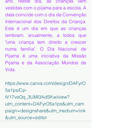
ano. Neste dia, as crianças vêm 
vestidas com o pijama para a escola. A 
data coincide com o dia da Convenção 
Internacional dos Direitos da Criança. 
Este é um dia em que as crianças 
lembram, anualmente, a todos que 
"uma criança tem direito a crescer 
numa família". O Dia Nacional de 
Pijama é uma iniciativa da Missão 
Pijama e da Associação Mundos de 
Vida.
https://www.canva.com/design/DAFyrO
5a1ps/Cp-
tV17veQq_3UMI3AdSKw/view?
utm_content=DAFyrO5a1ps&utm_cam
paign=designshare&utm_medium=link
&utm_source=edito
r