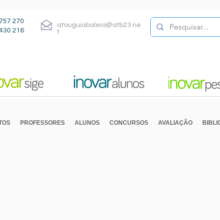
757 270
atouguiabaleia@atb23.ne
430 216
t
TOS
PROFESSORES
ALUNOS
CONCURSOS
AVALIAÇÃO
BIBL