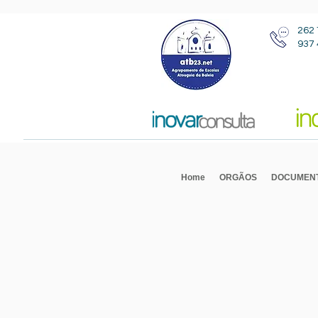
262 
937 
Home
ORGÃOS
DOCUMEN