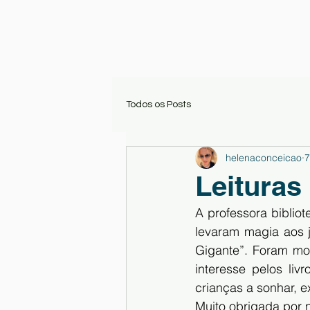
Todos os Posts
helenaconceicao
7
Leituras
A professora bibliote
levaram magia aos j
Gigante”. Foram mom
interesse pelos liv
crianças a sonhar, e
Muito obrigada por 