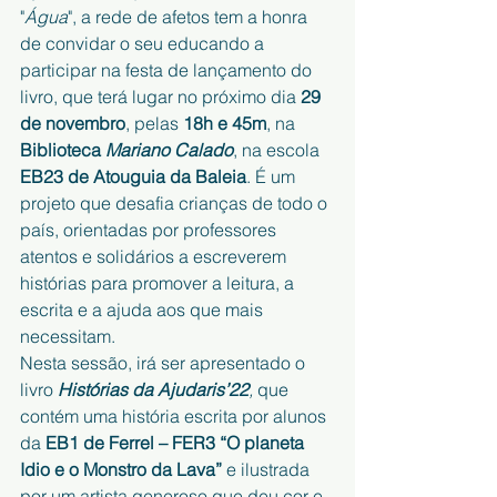
"
Água
", a rede de afetos tem a honra 
de convidar o seu educando a 
participar na festa de lançamento do 
livro, que terá lugar no próximo dia
 29 
de novembro
, pelas 
18h e 45m
, na
Biblioteca
 Mariano Calado
, na escola 
EB23 de Atouguia da Baleia
. É um 
projeto que desafia crianças de todo o 
país, orientadas por professores 
atentos e solidários a escreverem 
histórias para promover a leitura, a 
escrita e a ajuda aos que mais 
necessitam.
Nesta sessão, irá ser apresentado o 
livro 
Histórias da Ajudaris’22
, 
que 
contém uma história escrita por alunos 
da 
EB1 de Ferrel – FER3 “O planeta 
Idio e o Monstro da Lava”
 e ilustrada 
por um artista generoso que deu cor e 