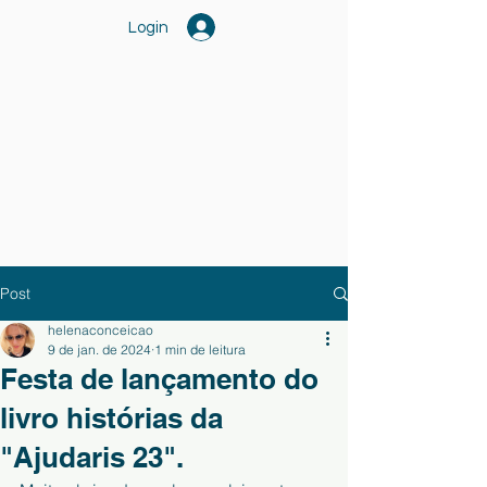
Login
Post
helenaconceicao
9 de jan. de 2024
1 min de leitura
Festa de lançamento do
livro histórias da
"Ajudaris 23".