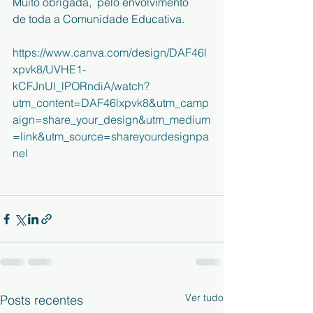
Muito obrigada,  pelo envolvimento 
de toda a Comunidade Educativa.
https://www.canva.com/design/DAF46l
xpvk8/UVHE1-
kCFJnUl_lPORndiA/watch?
utm_content=DAF46lxpvk8&utm_camp
aign=share_your_design&utm_medium
=link&utm_source=shareyourdesignpa
nel
Ver tudo
Posts recentes