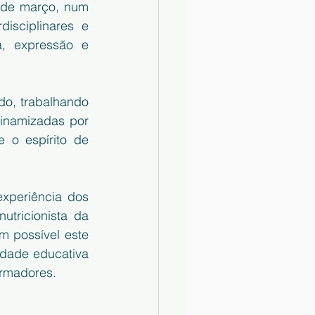
 de março, num 
isciplinares e 
a, expressão e 
o, trabalhando 
dinamizadas por 
 o espírito de 
xperiência dos 
ricionista da 
 possível este 
dade educativa 
ormadores.