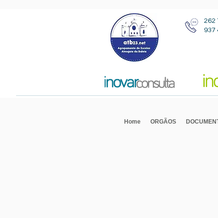
262 
937 
Home
ORGÃOS
DOCUMEN