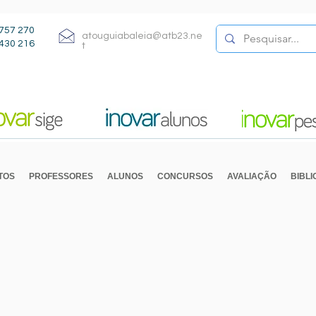
757 270
atouguiabaleia@atb23.ne
430 216
t
TOS
PROFESSORES
ALUNOS
CONCURSOS
AVALIAÇÃO
BIBL