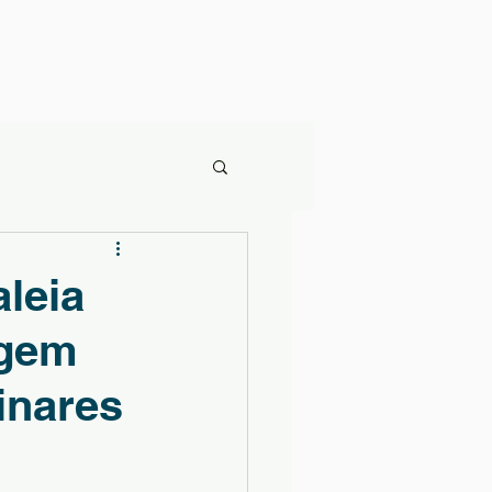
leia
agem
linares