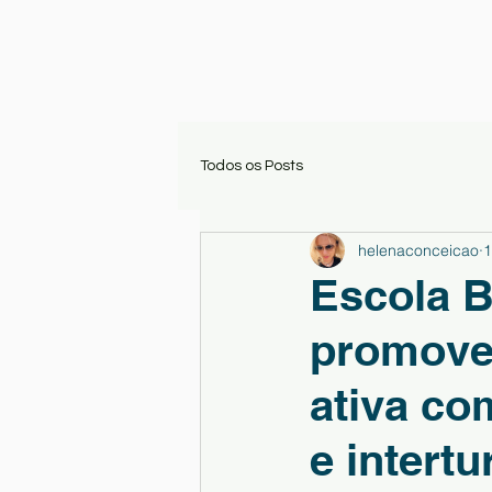
Todos os Posts
helenaconceicao
1
Escola B
promove
ativa co
e intert