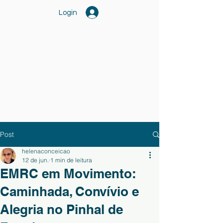
Login
Post
helenaconceicao
12 de jun.
1 min de leitura
EMRC em Movimento:
Caminhada, Convívio e
Alegria no Pinhal de