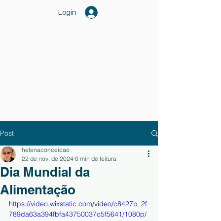
Login
Post
helenaconceicao
22 de nov. de 2024
0 min de leitura
Dia Mundial da
Alimentação
https://video.wixstatic.com/video/c8427b_2f
789da63a394fbfa43750037c5f5641/1080p/