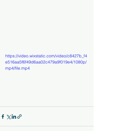
https://video.wixstatic.com/video/c8427b_f4
e516aa5f6f49d6aa02c479a9f019e4/1080p/
mp4/file.mp4