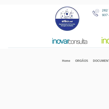
262 
937 
Home
ORGÃOS
DOCUMEN