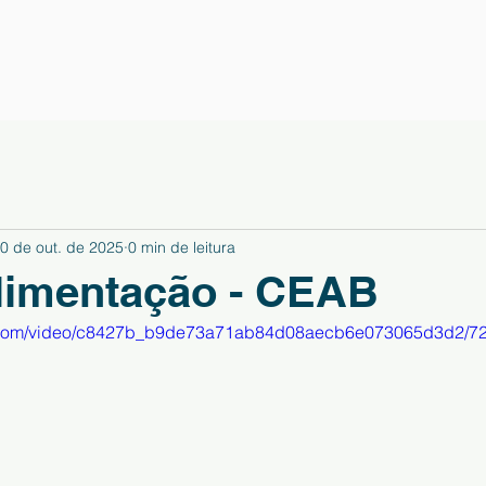
0 de out. de 2025
0 min de leitura
limentação - CEAB
tic.com/video/c8427b_b9de73a71ab84d08aecb6e073065d3d2/72