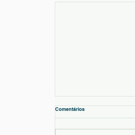
Informação - Resultado das
Comentários
Provas Finais de 9ºano
Informa-se a comunidade
educativa que já se encontram