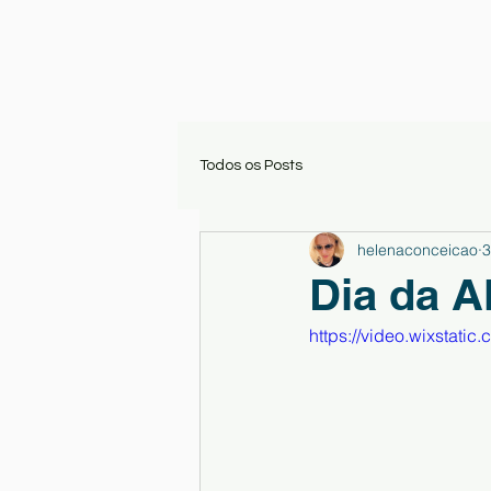
Todos os Posts
helenaconceicao
3
Dia da A
https://video.wixsta