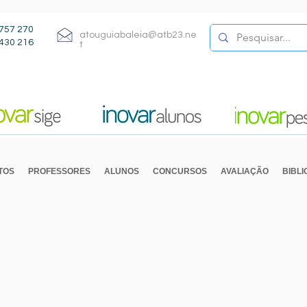
757 270
atouguiabaleia@atb23.ne
430 216
t
TOS
PROFESSORES
ALUNOS
CONCURSOS
AVALIAÇÃO
BIBL