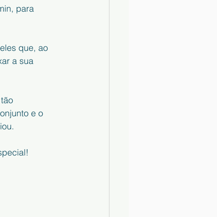
min, para 
eles que, ao 
xar a sua 
tão 
onjunto e o 
iou.
pecial!