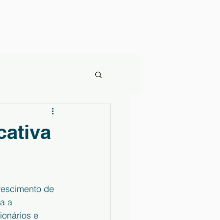
cativa
rescimento de 
a a 
ionários e 