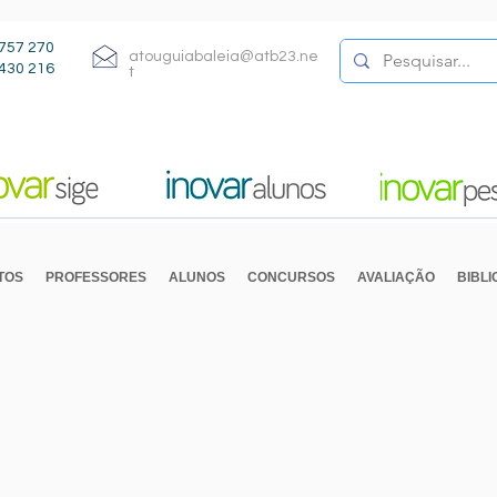
757 270
atouguiabaleia@atb23.ne
430 216
t
TOS
PROFESSORES
ALUNOS
CONCURSOS
AVALIAÇÃO
BIBL