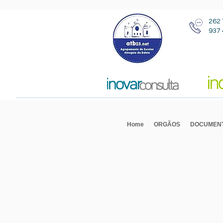
262 
937 
Home
ORGÃOS
DOCUMEN