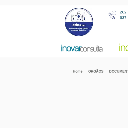
262 
937 
Home
ORGÃOS
DOCUMEN