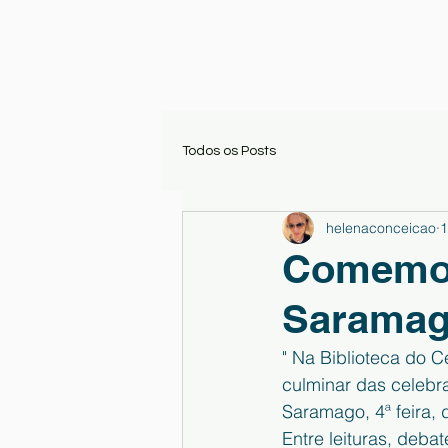
Todos os Posts
helenaconceicao
1
Comemor
Sarama
" Na Biblioteca do C
culminar das celebr
Saramago, 4ª feira, 
Entre leituras, debat