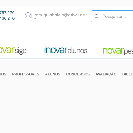
757 270
atouguiabaleia@atb23.ne
430 216
t
TOS
PROFESSORES
ALUNOS
CONCURSOS
AVALIAÇÃO
BIBL