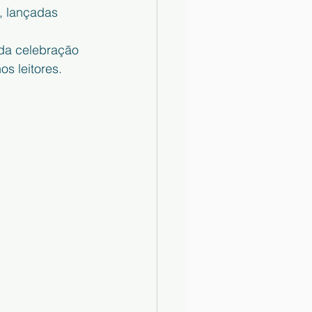
, lançadas 
 da celebração 
s leitores.