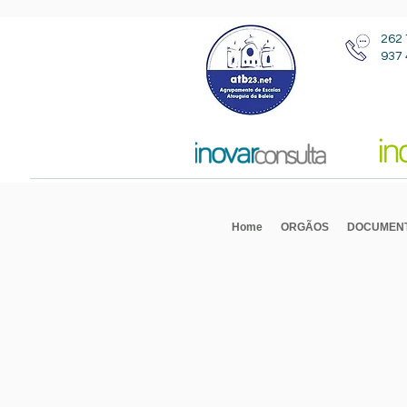
262 
937 
Home
ORGÃOS
DOCUMEN