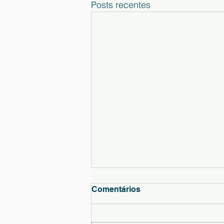
Posts recentes
Informação - Resultado das
Comentários
Provas Finais de 9ºano
Informa-se a comunidade