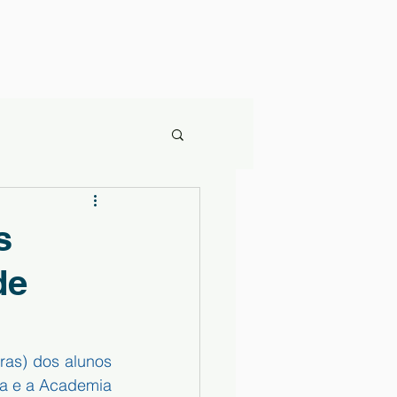
s
de
as) dos alunos 
a e a Academia 