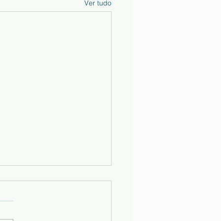
Ver tudo
ais Escolares e
rnos de Atividades
/2027
ma-se que no acesso ao site