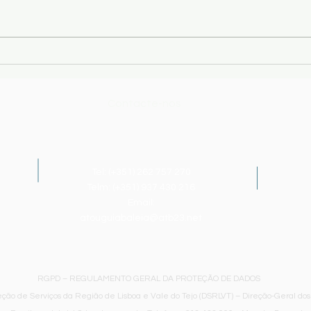
da p
de Escolas de Atouguia da
(http
Baleia entre os dias 10 e 14 de
estão
agosto se encontra encerrado,
emiss
sendo exceção o
manua
Estabelecimento Escolar, CEAB,
letiv
que presta se
Contacte-nos
Tel: (+351)
262 757 270
Telm: (+351) 937 430 216
Email:
atouguiabaleia@atb23.net
RGPD – REGULAMENTO GERAL DA PROTEÇÃO DE DADOS
ção de Serviços da Região de Lisboa e Vale do Tejo (DSRLVT) – Direção-Geral dos