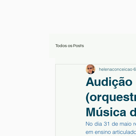
Todos os Posts
helenaconceicao
6
Audição 
(orques
Música 
No dia 31 de maio r
em ensino articulad