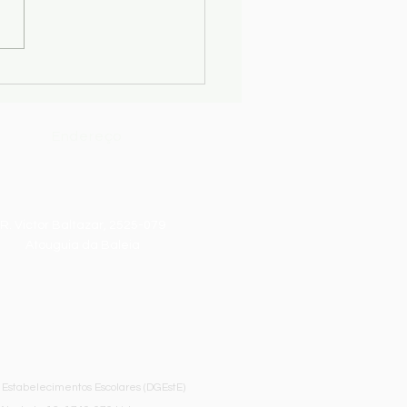
lataforma MEGA
s://manuaisescolares.pt/)
 disponível as datas de
ão dos vales relativos aos
is escolares para o ano
o 2026/2027, referente
Endereço
R. Victor Baltazar, 2525-079
Atouguia da Baleia
 Estabelecimentos Escolares (DGEstE)