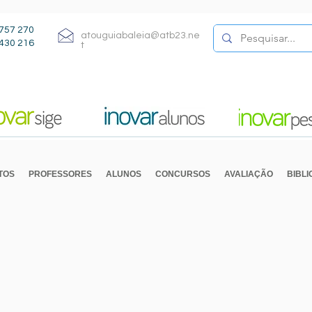
757 270
atouguiabaleia@atb23.ne
430 216
t
TOS
PROFESSORES
ALUNOS
CONCURSOS
AVALIAÇÃO
BIBL