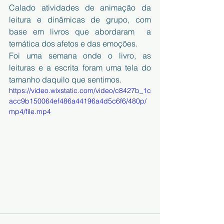
Calado atividades de animação da 
leitura e dinâmicas de grupo, com 
base em livros que abordaram  a 
temática dos afetos e das emoções.
Foi uma semana onde o livro, as 
leituras e a escrita foram uma tela do 
tamanho daquilo que sentimos.
https://video.wixstatic.com/video/c8427b_1c
acc9b150064ef486a44196a4d5c6f6/480p/
mp4/file.mp4